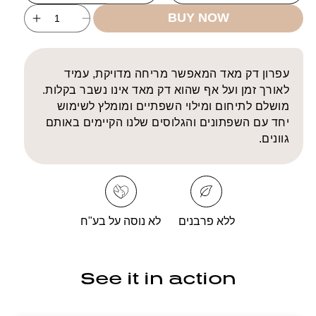
BUY NOW
ncrease
Decrease
uantity
quantity
for
for
Soft
Soft
עפרון דק מאד המאפשר מריחה מדויקת, עמיד
ecision
Precision
לאורך זמן ועל אף שהוא דק מאד אינו נשבר בקלות.
Lipliner
Lipliner
מושלם לתיחום ומילוי השפתיים ומומלץ לשימוש
יחד עם השפתונים והגלוסים שלנו הקיימים באותם
גוונים.
ללא פרבנים
לא נוסה על בע"ח
See it in action