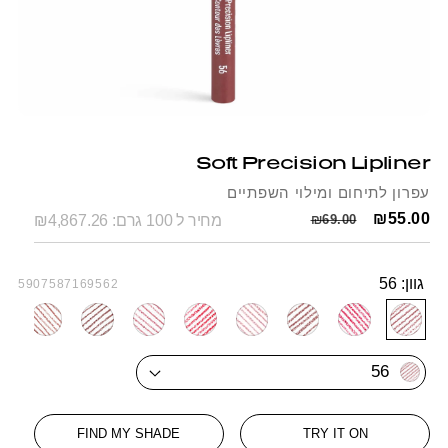
Open
Op
media
me
1
2
Soft Precision Lipliner
in
in
modal
mo
עפרון לתיחום ומילוי השפתיים
Regular
Sale
₪55.00
₪69.00
מחיר ל 100 גרם: ₪4,867.26
price
price
גוון:
56
SKU:
5907587169562
78
77
76
74
72
67
63
58
56
56
FIND MY SHADE
TRY IT ON