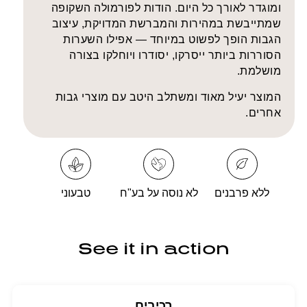
Brow
Brow
ומוגדר לאורך כל היום. הודות לפורמולה השקופה
haping
Shaping
שמתייבשת במהירות והמברשת המדויקת, עיצוב
Gel
Gel
הגבות הופך לפשוט במיוחד — אפילו השערות
Clear
Clear
הסוררות ביותר ייסרקו, יסודרו ויוחלקו בצורה
מושלמת.
המוצר יעיל מאוד ומשתלב היטב עם מוצרי גבות
אחרים.
ללא פרבנים
לא נוסה על בע"ח
טבעוני
See it in action
רכיבים