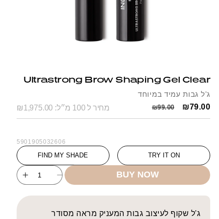
Open
Op
media
me
1
2
Ultrastrong Brow Shaping Gel Clear
in
in
modal
mo
ג'ל גבות עמיד במיוחד
Regular
Sale
₪79.00
₪99.00
מחיר ל 100 מ״ל: ₪1,975.00
price
price
SKU:
5901905032606
FIND MY SHADE
TRY IT ON
BUY NOW
ncrease
Decrease
uantity
quantity
for
for
astrong
Ultrastrong
ג'ל שקוף לעיצוב גבות המעניק מראה מסודר