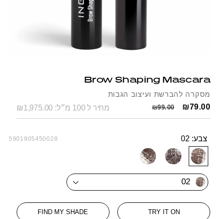
Open
Op
media
me
1
2
Brow Shaping Mascara
in
in
modal
mo
מסקרה להברשת ועיצוב הגבות
Regular
Sale
₪79.00
₪99.00
מחיר ל 100 מ״ל: ₪1,975.00
price
price
צבע:
02
SKU:
5901905450028
05
03
02
02
FIND MY SHADE
TRY IT ON