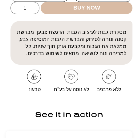
BUY NOW
ncrease
Decrease
uantity
quantity
for
for
Brow
Brow
מסקרת גבות לעיצוב הגבות והדגשת צבען. מברשת
haping
Shaping
קטנה ונוחה לסירוק והברשת הגבות המוסיפה צבע,
ascara
Mascara
ממלאת את הגבות ומקבעת אותן תוך שניות. קל
למריחה ונוח לנשיאה, מתאים לשימוש בדרכים.
ללא פרבנים
לא נוסה על בע"ח
טבעוני
See it in action