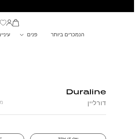
סל
הקניות
כניסה
שלך
הנמכרים ביותר
פנים
עיניי
Duraline
דורליין
מחיר 