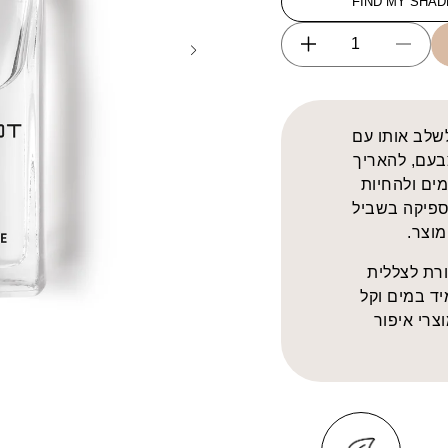
FIND MY SHAD
Increase
Decrease
quantity
quantity
for
for
Duraline
Duraline
 לשלב אותו עם
בעם, להאריך
ים ולהחיות
ספיקה בשביל
וצר.
ורת לצללית
יד במים וקל
צרי איפור