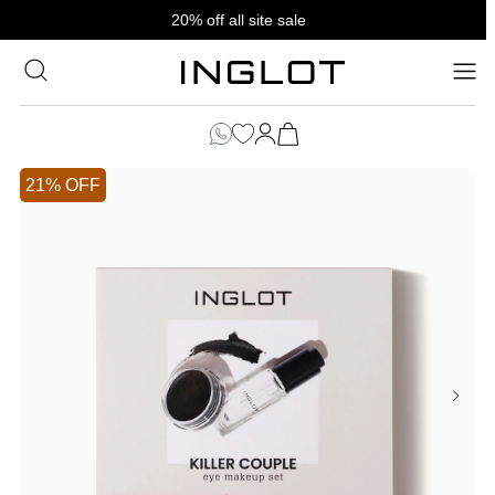
SKIP TO
20% off all site sale
CONTENT
סל
הקניות
כניסה
שלך
21% OFF