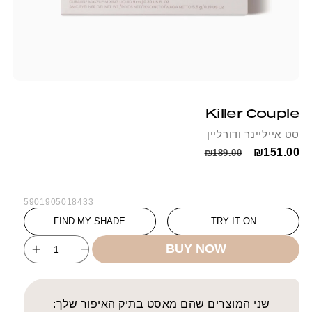
Open
Op
media
me
1
2
Killer Couple
in
in
modal
mo
סט אייליינר ודורליין
Regular
Sale
₪151.00
₪189.00
price
price
SKU:
5901905018433
FIND MY SHADE
TRY IT ON
BUY NOW
ncrease
Decrease
uantity
quantity
for
for
Killer
Killer
שני המוצרים שהם מאסט בתיק האיפור שלך: