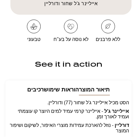
Couple
Couple
אייליינר ג'ל שחור ודורליין
ללא פרבנים
לא נוסה על בע"ח
טבעוני
See it in action
תיאור המוצר
הוראות שימוש
רכיבים
הסט מכיל אייליינר ג'ל שחור (77) ודורליין.
אייליינר ג'ל
- אייליינר קרמי עמיד למים היוצר קו עוצמתי
ועמיד לאורך זמן.
דורליין
- נוזל להארכת עמידות מוצרי האיפור, לשיקום ושיפור
המוצר