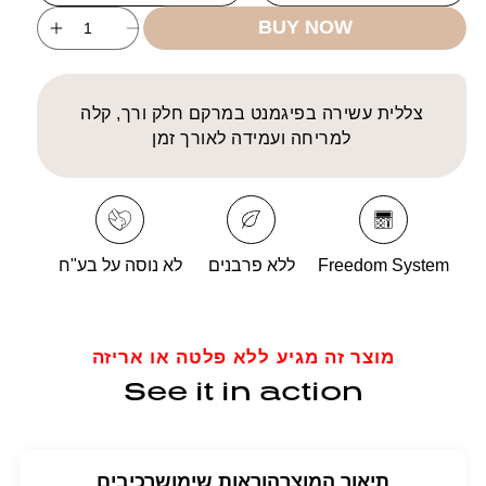
unavailable
BUY NOW
ncrease
Decrease
uantity
quantity
for
for
FS
FS
צללית עשירה בפיגמנט במרקם חלק ורך, קלה
Eye
Eye
למריחה ועמידה לאורך זמן
hadow
Shadow
PEARL
PEARL
Freedom System
ללא פרבנים
לא נוסה על בע"ח
מוצר זה מגיע ללא פלטה או אריזה
See it in action
תיאור המוצר
הוראות שימוש
רכיבים