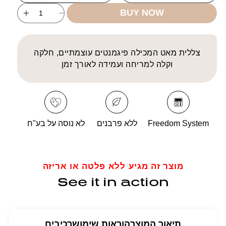
vailable
BUY NOW
ncrease
Decrease
uantity
quantity
for
for
FS
FS
צללית מאט המכילה פיגמנטים עוצמתיים, חלקה
Eye
Eye
וקלה למריחה ועמידה לאורך זמן
hadow
Shadow
Matte
Matte
NF
NF
Freedom System
ללא פרבנים
לא נוסה על בע"ח
מוצר זה מגיע ללא פלטה או אריזה
See it in action
תיאור המוצר
הוראות שימוש
רכיבים