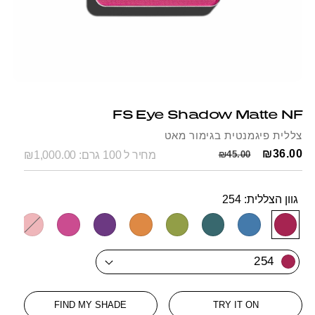
Open
Op
media
me
1
2
FS Eye Shadow Matte NF
in
in
modal
mo
צללית פיגמנטית בגימור מאט
Regular
Sale
₪36.00
₪45.00
מחיר ל 100 גרם: ₪1,000.00
price
price
גוון הצללית:
254
SKU:
62
Variant
261
260
259
258
257
256
255
254
254
sold
out
FIND MY SHADE
TRY IT ON
or