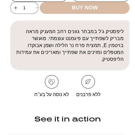
unavailable
BUY NOW
ncrease
Decrease
uantity
quantity
for
for
Slim
Slim
ליפסטיק ג'ל במבחר גוונים רחב המעניק מראה
Gel
Gel
מבריק לשפתייך עם פיגמנט עוצמתי. מועשר
Lipstick
Lipstick
בויטמין E, תמצית פרח נר הלילה ושמן אבוקדו
המטפלים ומזינים את שפתייך ומאריכים את עמידות
הליפסטיק.
ללא פרבנים
לא נוסה על בע"ח
See it in action