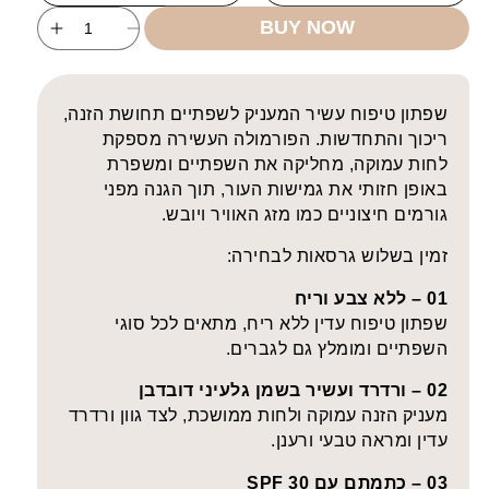
unavailable
BUY NOW
ncrease
Decrease
uantity
quantity
for
for
Rich
Rich
שפתון טיפוח עשיר המעניק לשפתיים תחושת הזנה,
Care
Care
ריכוך והתחדשות. הפורמולה העשירה מספקת
Lipstick
Lipstick
לחות עמוקה, מחליקה את השפתיים ומשפרת
באופן חזותי את גמישות העור, תוך הגנה מפני
גורמים חיצוניים כמו מזג האוויר ויובש.
זמין בשלוש גרסאות לבחירה:
01 – ללא צבע וריח
שפתון טיפוח עדין ללא ריח, מתאים לכל סוגי
השפתיים ומומלץ גם לגברים.
02 – ורדרד ועשיר בשמן גלעיני דובדבן
מעניק הזנה עמוקה ולחות ממושכת, לצד גוון ורדרד
עדין ומראה טבעי ורענן.
03 – כתמתם עם SPF 30