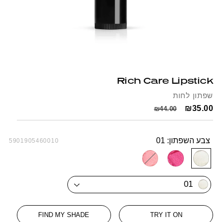
Open
Op
media
me
1
2
Rich Care Lipstick
in
in
modal
mo
שפתון לחות
Regular
Sale
₪35.00
₪44.00
price
price
צבע השפתון:
01
SKU:
5901905460010
Variant
03
02
01
01
sold
out
FIND MY SHADE
TRY IT ON
or