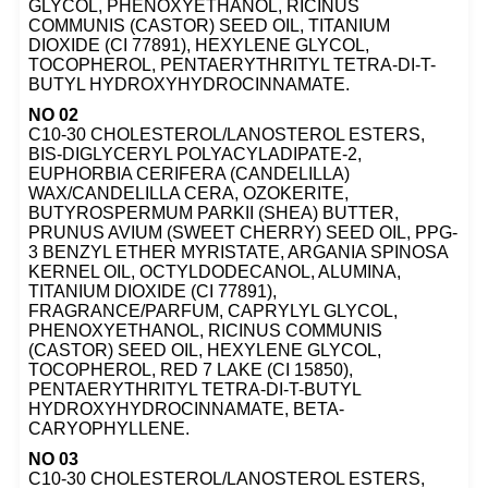
GLYCOL, PHENOXYETHANOL, RICINUS
COMMUNIS (CASTOR) SEED OIL, TITANIUM
DIOXIDE (CI 77891), HEXYLENE GLYCOL,
TOCOPHEROL, PENTAERYTHRITYL TETRA-DI-T-
BUTYL HYDROXYHYDROCINNAMATE.
NO 02
C10-30 CHOLESTEROL/LANOSTEROL ESTERS,
BIS-DIGLYCERYL POLYACYLADIPATE-2,
EUPHORBIA CERIFERA (CANDELILLA)
WAX/CANDELILLA CERA, OZOKERITE,
BUTYROSPERMUM PARKII (SHEA) BUTTER,
PRUNUS AVIUM (SWEET CHERRY) SEED OIL, PPG-
3 BENZYL ETHER MYRISTATE, ARGANIA SPINOSA
KERNEL OIL, OCTYLDODECANOL, ALUMINA,
TITANIUM DIOXIDE (CI 77891),
FRAGRANCE/PARFUM, CAPRYLYL GLYCOL,
PHENOXYETHANOL, RICINUS COMMUNIS
(CASTOR) SEED OIL, HEXYLENE GLYCOL,
TOCOPHEROL, RED 7 LAKE (CI 15850),
PENTAERYTHRITYL TETRA-DI-T-BUTYL
HYDROXYHYDROCINNAMATE, BETA-
CARYOPHYLLENE.
NO 03
C10-30 CHOLESTEROL/LANOSTEROL ESTERS,