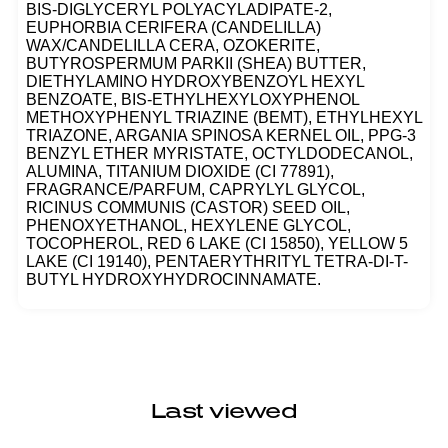
BIS-DIGLYCERYL POLYACYLADIPATE-2,
EUPHORBIA CERIFERA (CANDELILLA)
WAX/CANDELILLA CERA, OZOKERITE,
BUTYROSPERMUM PARKII (SHEA) BUTTER,
DIETHYLAMINO HYDROXYBENZOYL HEXYL
BENZOATE, BIS-ETHYLHEXYLOXYPHENOL
METHOXYPHENYL TRIAZINE (BEMT), ETHYLHEXYL
TRIAZONE, ARGANIA SPINOSA KERNEL OIL, PPG-3
BENZYL ETHER MYRISTATE, OCTYLDODECANOL,
ALUMINA, TITANIUM DIOXIDE (CI 77891),
FRAGRANCE/PARFUM, CAPRYLYL GLYCOL,
RICINUS COMMUNIS (CASTOR) SEED OIL,
PHENOXYETHANOL, HEXYLENE GLYCOL,
TOCOPHEROL, RED 6 LAKE (CI 15850), YELLOW 5
LAKE (CI 19140), PENTAERYTHRITYL TETRA-DI-T-
BUTYL HYDROXYHYDROCINNAMATE.
Last viewed