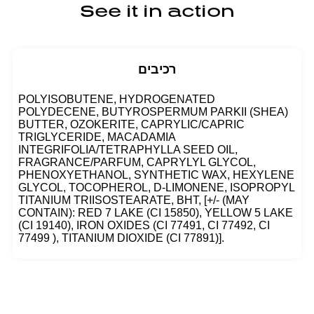
See it in action
רכיבים
POLYISOBUTENE, HYDROGENATED
POLYDECENE, BUTYROSPERMUM PARKII (SHEA)
BUTTER, OZOKERITE, CAPRYLIC/CAPRIC
TRIGLYCERIDE, MACADAMIA
INTEGRIFOLIA/TETRAPHYLLA SEED OIL,
FRAGRANCE/PARFUM, CAPRYLYL GLYCOL,
PHENOXYETHANOL, SYNTHETIC WAX, HEXYLENE
GLYCOL, TOCOPHEROL, D-LIMONENE, ISOPROPYL
TITANIUM TRIISOSTEARATE, BHT, [+/- (MAY
CONTAIN): RED 7 LAKE (CI 15850), YELLOW 5 LAKE
(CI 19140), IRON OXIDES (CI 77491, CI 77492, CI
77499 ), TITANIUM DIOXIDE (CI 77891)].