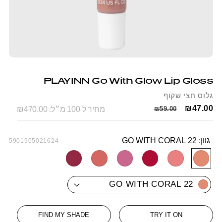
Open
Op
media
me
1
2
PLAYINN Go With Glow Lip Gloss
in
in
modal
mo
גלוס חצי שקוף
Regular
Sale
₪47.00
₪59.00
מחיר ל 100 מ״ל: ₪470.00
price
price
גוון:
GO WITH CORAL 22
SKU:
5901905021624
GO
GO
GO
GO
GO
GO
GO WITH CORAL 22
WITH
WITH
WITH
WITH
WITH
WITH
STRAWBERRY
WATERMELON
RASPBERRY
CHERRY
PINK
CORAL
FIND MY SHADE
TRY IT ON
27
26
25
24
23
22