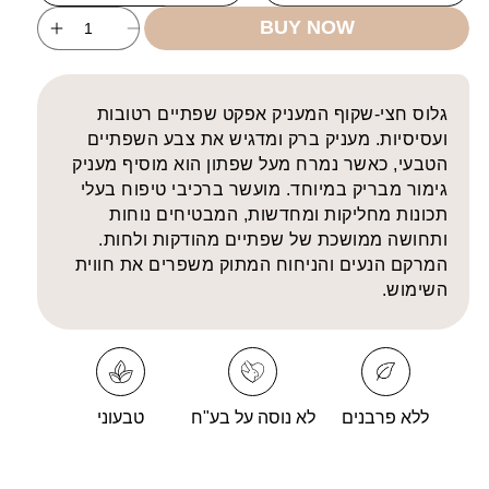
BUY NOW
ncrease
Decrease
uantity
quantity
for
for
LAYINN
PLAYINN
גלוס חצי-שקוף המעניק אפקט שפתיים רטובות
Go
Go
ועסיסיות. מעניק ברק ומדגיש את צבע השפתיים
With
With
הטבעי, כאשר נמרח מעל שפתון הוא מוסיף מעניק
Glow
Glow
גימור מבריק במיוחד. מועשר ברכיבי טיפוח בעלי
Lip
Lip
תכונות מחליקות ומחדשות, המבטיחים נוחות
Gloss
Gloss
ותחושה ממושכת של שפתיים מהודקות ולחות.
המרקם הנעים והניחוח המתוק משפרים את חווית
השימוש.
ללא פרבנים
לא נוסה על בע"ח
טבעוני