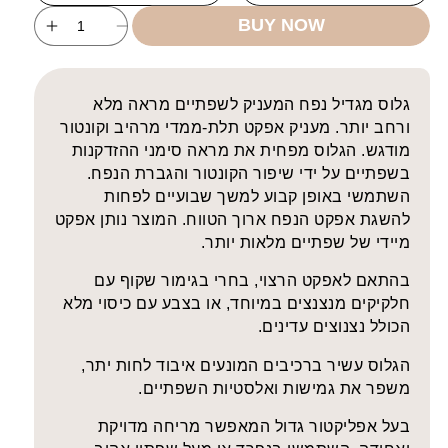
BUY NOW
ncrease
Decrease
uantity
quantity
for
for
Me
Me
גלוס מגדיל נפח המעניק לשפתיים מראה מלא
Like
Like
ורחב יותר. מעניק אפקט תלת-ממדי מרהיב וקונטור
umizing
Volumizing
מודגש. הגלוס מפחית את מראה סימני ההזדקנות
Lip
Lip
בשפתיים על ידי שיפור הקונטור והגברת הנפח.
Gloss
Gloss
השתמשי באופן קבוע למשך שבועיים לפחות
להשגת אפקט הנפח ארוך הטווח. המוצר נותן אפקט
מיידי של שפתיים מלאות יותר.
בהתאם לאפקט הרצוי, בחרי בגימור שקוף עם
חלקיקים מנצנצים במיוחד, או בצבע עם כיסוי מלא
הכולל נצנוצים עדינים.
הגלוס עשיר ברכיבים המונעים איבוד לחות יתר,
משפר את גמישות ואלסטיות השפתיים.
בעל אפליקטור גדול המאפשר מריחה מדויקת