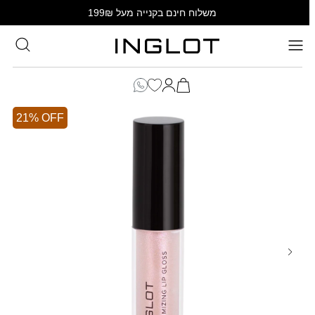
SKIP TO
משלוח חינם בקנייה מעל 199₪
CONTENT
סל
הקניות
כניסה
שלך
21% OFF