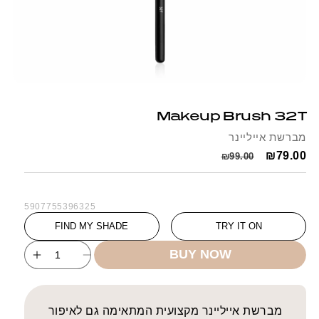
Open
media
1
Makeup Brush 32T
in
modal
מברשת אייליינר
Regular
Sale
₪79.00
₪99.00
price
price
SKU:
5907755396325
FIND MY SHADE
TRY IT ON
BUY NOW
ncrease
Decrease
uantity
quantity
for
for
Makeup
Makeup
מברשת אייליינר מקצועית המתאימה גם לאיפור