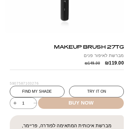
Open
media
1
MAKEUP BRUSH 27TG
in
modal
מברשת לאיפור פנים
Regular
Sale
₪119.00
₪149.00
price
price
SKU:
5907587103276
FIND MY SHADE
TRY IT ON
BUY NOW
ncrease
Decrease
uantity
quantity
for
for
AKEUP
MAKEUP
מברשת איכותית המתאימה לפודרה, פריימר,