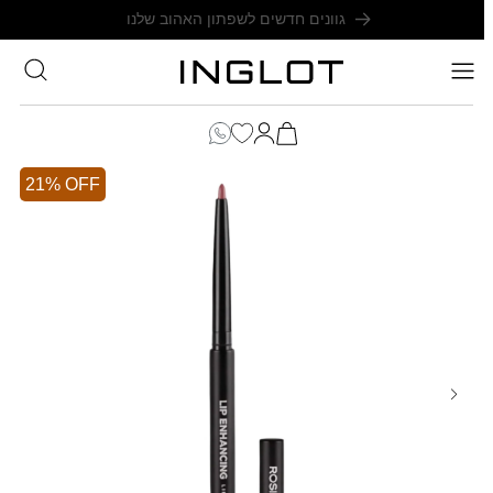
SKIP TO
משלוח חינם בקנייה מעל 199₪
CONTENT
סל
הקניות
כניסה
שלך
21% OFF