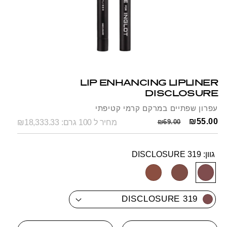
Open
Op
media
me
1
2
LIP ENHANCING LIPLINER
in
in
DISCLOSURE
modal
mo
עפרון שפתיים במרקם קרמי קטיפתי
Regular
Sale
₪55.00
₪69.00
מחיר ל 100 גרם: ₪18,333.33
price
price
גוון:
DISCLOSURE 319
SKU:
NUDE
DISCLOSURE
DEEP
DISCLOSURE 319
DISCLOSURE
DISCLOSURE
319
348
347