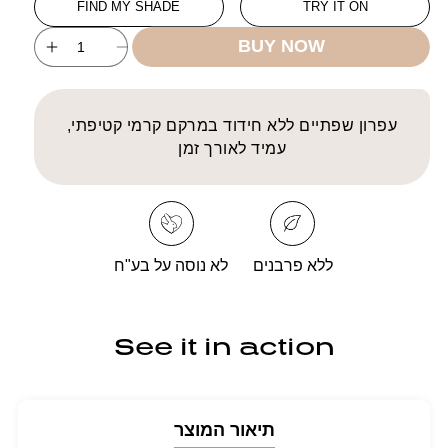
FIND MY SHADE
TRY IT ON
BUY NOW
ncrease
Decrease
uantity
quantity
for
for
LIP
LIP
עפרון שפתיים ללא חידוד במרקם קרמי קטיפתי,
NCING
ENHANCING
עמיד לאורך זמן
PLINER
LIPLINER
OSURE
DISCLOSURE
ללא פרבנים
לא נוסה על בע"ח
See it in action
תיאור המוצר