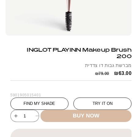
Open
Op
media
me
1
2
INGLOT PLAYINN Makeup Brush
in
in
200
modal
mo
מברשת גבות דו צדדית
Regular
Sale
₪63.00
₪79.00
price
price
SKU:
5901905015401
FIND MY SHADE
TRY IT ON
BUY NOW
ncrease
Decrease
uantity
quantity
for
for