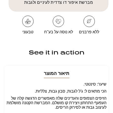
NGLOT
INGLOT
מברשת איפור דו צדדית לעיניים ולגבות
LAYINN
PLAYINN
Makeup
Makeup
Brush
Brush
200
200
ללא פרבנים
לא נוסה על בע"ח
טבעוני
See it in action
תיאור המוצר
שיער: סינטטי.
הכי מתאים ל: ג'ל לגבות, סבון גבות, צלליות.
הזיפים הצפופים והעדינים שלה מאפשרים הדגשה קלה של
העפעף התחתון ויצירת קו מושלם. המברשת הקטנה מושלמת
לעיצוב גבות או לסירוק הריסים.