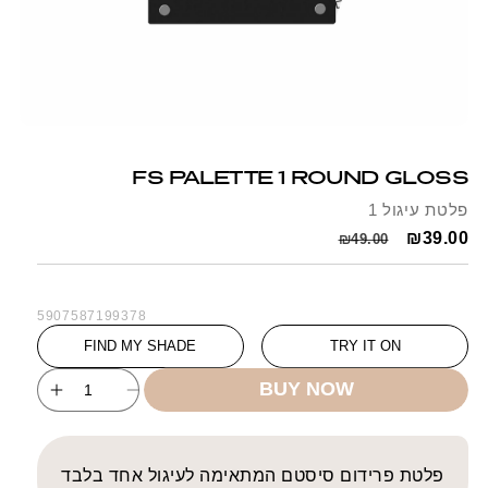
Open
media
1
FS PALETTE 1 ROUND GLOSS
in
modal
פלטת עיגול 1
Regular
Sale
₪39.00
₪49.00
price
price
SKU:
5907587199378
FIND MY SHADE
TRY IT ON
BUY NOW
ncrease
Decrease
uantity
quantity
for
for
FS
FS
פלטת פרידום סיסטם המתאימה לעיגול אחד בלבד