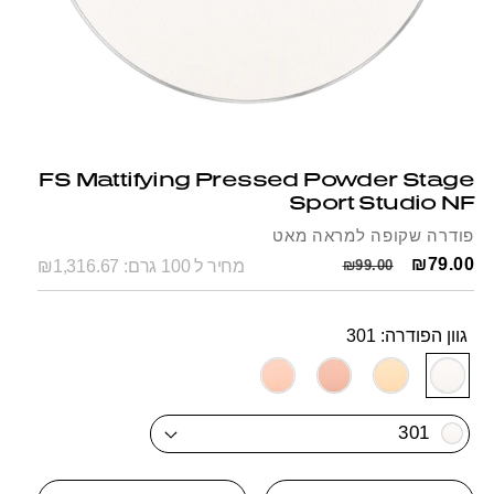
Open
media
1
FS Mattifying Pressed Powder Stage
in
Sport Studio NF
modal
פודרה שקופה למראה מאט
Regular
Sale
₪79.00
₪99.00
מחיר ל 100 גרם: ₪1,316.67
price
price
גוון הפודרה:
301
SKU:
304
303
302
301
301