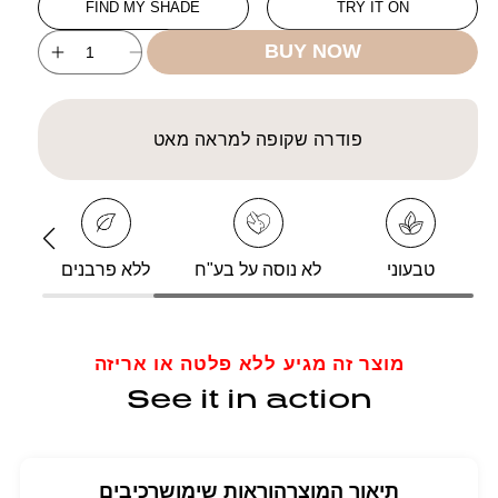
FIND MY SHADE
TRY IT ON
BUY NOW
ncrease
Decrease
uantity
quantity
for
for
FS
FS
פודרה שקופה למראה מאט
ttifying
Mattifying
ressed
Pressed
Powder
Powder
Stage
Stage
Sport
Sport
טבעוני
לא נוסה על בע"ח
ללא פרבנים
tem
Studio
Studio
NF
NF
מוצר זה מגיע ללא פלטה או אריזה
See it in action
תיאור המוצר
הוראות שימוש
רכיבים