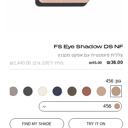
Open
Op
media
me
1
2
FS Eye Shadow DS NF
in
in
modal
mo
צללית פיגמנטית עם אפקט מנצנץ
Regular
Sale
₪36.00
₪45.00
מחיר ל 100 גרם: ₪1,440.00
price
price
גוון:
456
SKU:
09
501
498
496
483
471
464
463
456
456
FIND MY SHADE
TRY IT ON