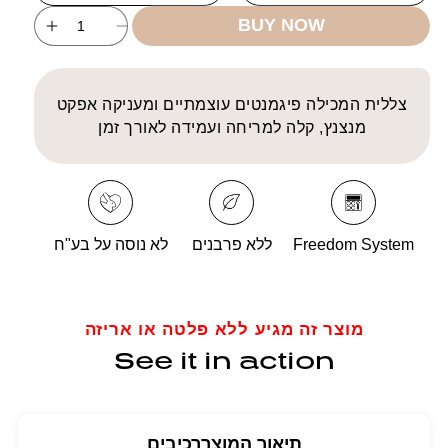
BUY NOW
ncrease
Decrease
uantity
quantity
for
for
FS
FS
צללית המכילה פיגמנטים עוצמתיים ומעניקה אפקט
Eye
Eye
מנצנץ, קלה למריחה ועמידה לאורך זמן
hadow
Shadow
DS
DS
NF
NF
Freedom System
ללא פרבנים
לא נוסה על בע"ח
מוצר זה מגיע ללא פלטה או אריזה
See it in action
תיאור המוצר
רכיבים