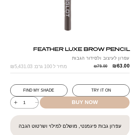
Open
Op
media
me
1
2
FEATHER LUXE BROW PENCIL
in
in
modal
mo
עפרון לעיצוב ולסידור הגבות
Regular
Sale
₪63.00
₪79.00
מחיר ל 100 גרם: ₪5,431.03
price
price
FIND MY SHADE
TRY IT ON
SKU:
BUY NOW
ncrease
Decrease
uantity
quantity
for
for
ATHER
FEATHER
עפרון גבות פיגמנטי, מושלם למילוי ושרטוט הגבה
LUXE
LUXE