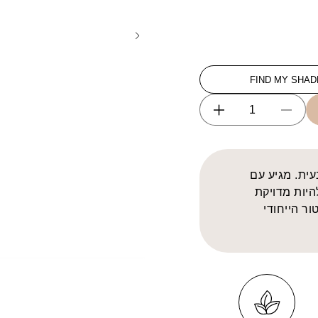
FIND MY SHAD
Increase
Decrease
quantity
quantity
for
for
Cream
Cream
עית. מגיע עם
Bronzer
Bronzer
היות מדויקת
ור הייחודי