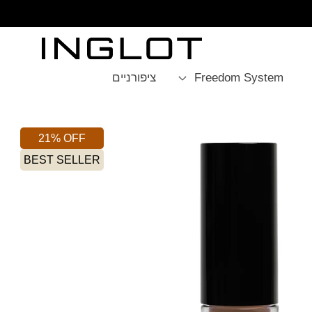
SKIP TO
CONTENT
Freedom System
ציפורניים
21% OFF
BEST SELLER