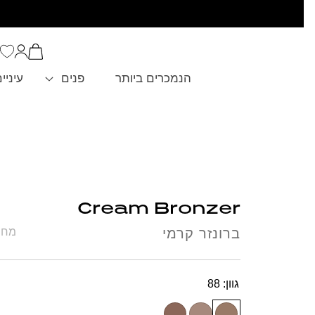
סל
הקניות
כניסה
שלך
הנמכרים ביותר
פנים
עיניי
Cream Bronzer
ברונזר קרמי
מחיר ל 100 מ
גוון:
88