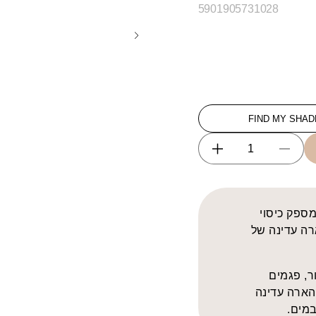
SKU:
5901905731028
FIND MY SHAD
Increase
Decrease
quantity
quantity
for
for
Coverup
Coverup
מספק כיסוי
&amp;
&amp;
ארה עדינה של
Highlight
Highlight
DUO
DUO
Concealer
Concealer
ר, פגמים
and
and
 הארה עדינה
Illuminator
Illuminator
במים.