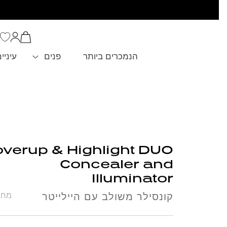
סל
הקניות
כניסה
שלך
הנמכרים ביותר
פנים
עיניי
verup & Highlight DUO
Concealer and
Illuminator
קונסילר משולב עם היילייטר
מחיר ל 100 מ