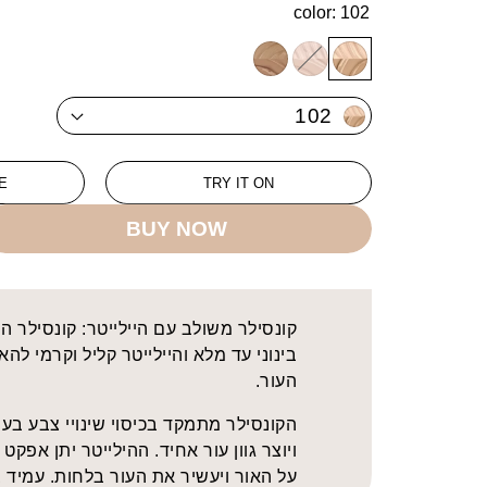
color:
102
104
Variant
103
102
102
sold
out
E
TRY IT ON
or
BUY NOW
unavailable
קונסילר משולב עם היילייטר: קונסילר ה
בינוני עד מלא והיילייטר קליל וקרמי לה
העור.
הקונסילר מתמקד בכיסוי שינויי צבע בעו
ויוצר גוון עור אחיד. ההילייטר יתן אפקט
על האור ויעשיר את העור בלחות. עמיד 