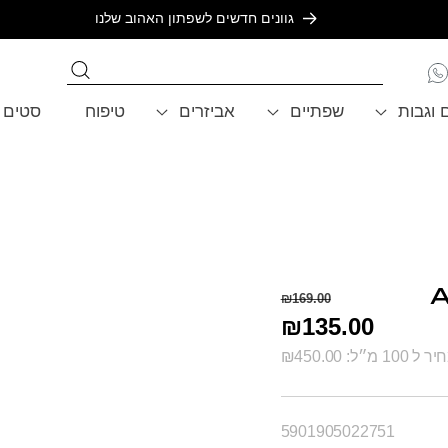
משלוח חינם בקנייה מעל 199₪
ם וגבות
שפתיים
אביזרים
טיפוח
סטים
Regular
Sale
A
₪169.00
price
price
₪135.00
ל 100 מ״ל: ₪450.00
SKU:
5901905022751