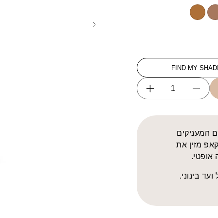
MW103
MW10
M
FIND MY SHAD
Increase
Decrease
quantity
quantity
for
for
AMC
AMC
ם המעניקים
Cream
Cream
קאפ מזין את
Foundation
Foundation
אופטי.
עד בינוני.