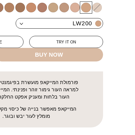
2
W101
MW100
LC300
LC200
LW600
LW500
LW300
LW200
Variant
LW100
LW200
sold
out
E
TRY IT ON
or
BUY NOW
unavailable
פורמולת המייקאפ מועשרת בפיגמנטי
למראה העור גימור זוהר ופנינתי. המיי
העור בלחות ומעניק אפקט החלקה 
המייקאפ מאפשר בנייה של כיסוי מקל ו
מומלץ לעור יבש ובוגר.