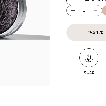
FIND MY SHAD
Increase
Decrease
quantity
quantity
for
for
Soap
Soap
, עמיד מאד
Brow
Brow
BROWN
BROWN
טבעוני