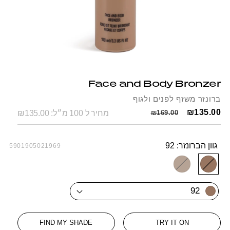
Open
Op
media
me
1
2
Face and Body Bronzer
in
in
modal
mo
ברונזר משזף לפנים ולגוף
Regular
Sale
₪135.00
₪169.00
מחיר ל 100 מ״ל: ₪135.00
price
price
גוון הברונזר:
92
SKU:
5901905021969
Variant
93
Variant
92
92
sold
sold
out
out
FIND MY SHADE
TRY IT ON
or
or