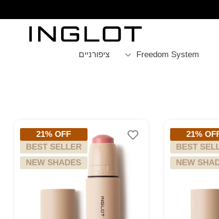
SKIP TO
CONTENT
Freedom System
ציפורניים
איפוס
21% OFF
21% OF
BEST SELLER
BEST SEL
NEW SHADES
NEW SHA