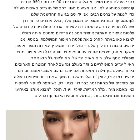
רחבי העולם וכיום מוצרי אינגלוט נמכרים ב90 מדינות ב950 חנויות
קונספט. כמותג עולמי, אנו מציעים מגוון רחב של מוצרים באיכות מעולה
כדי לענות על צרכים רבים. אנו ידועים בגישה החדשנית שלנו
לקוסמטיקה ובהיצע המוצרים המגוון שלנו, כולל מוצרים פורצי דרך
שחוללו מהפכה בגישה המודרנית לאיפור. אנחנו החלוצים בקונספט של
פלטות איפור מותאמות אישית המכונה פרידום סיסטם אותה תוכלו
למצוא כאן באתר ולהרכיב את פלטת האיפור המושלמת. בנוסף, אנו
ידועים בזכות הדורליין שלנו – נוזל ייחודי המאריך עמידות מוצרי איפור,
משקם אותם, מעצים את צבעם והוא מוצר חובה בכל תיק איפור. מוצר
פופולרי נוסף שלנו הוא האייליינר ג'ל. האייליינר ג'ל הוא אחד
האייליינרים הפופולריים ביותר בעולם ונחשב לאחד המוצרים האהובים
ביותר בעולם בקהילת המאפרות. אנו עובדים עם מעצבי אופנה ובתים
ידועים כמו קנזו, קואץ' ובדגלי מישקה. במשך שנים רבות שיתפנו פעולה
עם מפיקים של מחזות זמר בברודווי בניו יורק, כשותפה לאיפור להפקות
כמו מאמא מיה!, מלך האריות, שיקגו ועוד. תוכלו למצוא אותנו באירועי
האופנה הנחשבים ביותר, בהשקות ובאירועי מוזיקה גדולים