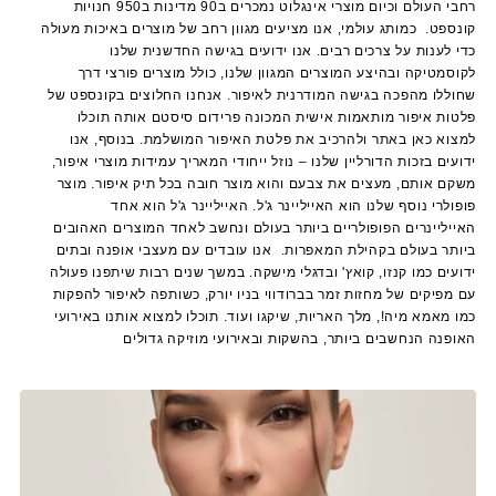
רחבי העולם וכיום מוצרי אינגלוט נמכרים ב90 מדינות ב950 חנויות
קונספט. כמותג עולמי, אנו מציעים מגוון רחב של מוצרים באיכות מעולה
כדי לענות על צרכים רבים. אנו ידועים בגישה החדשנית שלנו
לקוסמטיקה ובהיצע המוצרים המגוון שלנו, כולל מוצרים פורצי דרך
שחוללו מהפכה בגישה המודרנית לאיפור. אנחנו החלוצים בקונספט של
פלטות איפור מותאמות אישית המכונה פרידום סיסטם אותה תוכלו
למצוא כאן באתר ולהרכיב את פלטת האיפור המושלמת. בנוסף, אנו
ידועים בזכות הדורליין שלנו – נוזל ייחודי המאריך עמידות מוצרי איפור,
משקם אותם, מעצים את צבעם והוא מוצר חובה בכל תיק איפור. מוצר
פופולרי נוסף שלנו הוא האייליינר ג'ל. האייליינר ג'ל הוא אחד
האייליינרים הפופולריים ביותר בעולם ונחשב לאחד המוצרים האהובים
ביותר בעולם בקהילת המאפרות. אנו עובדים עם מעצבי אופנה ובתים
ידועים כמו קנזו, קואץ' ובדגלי מישקה. במשך שנים רבות שיתפנו פעולה
עם מפיקים של מחזות זמר בברודווי בניו יורק, כשותפה לאיפור להפקות
כמו מאמא מיה!, מלך האריות, שיקגו ועוד. תוכלו למצוא אותנו באירועי
האופנה הנחשבים ביותר, בהשקות ובאירועי מוזיקה גדולים